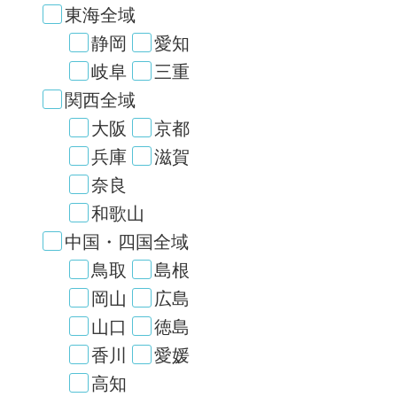
東海全域
静岡
愛知
岐阜
三重
関西全域
大阪
京都
兵庫
滋賀
奈良
和歌山
中国・四国全域
鳥取
島根
岡山
広島
山口
徳島
香川
愛媛
高知