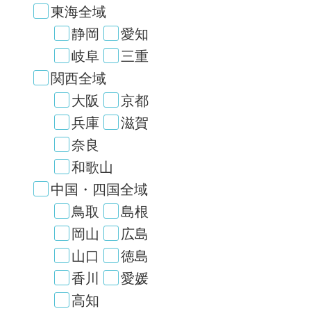
東海全域
静岡
愛知
岐阜
三重
関西全域
大阪
京都
兵庫
滋賀
奈良
和歌山
中国・四国全域
鳥取
島根
岡山
広島
山口
徳島
香川
愛媛
高知