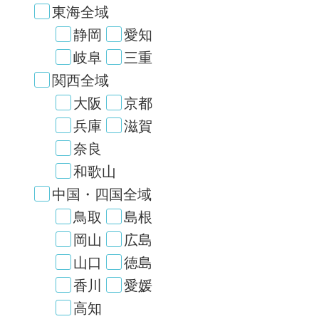
東海全域
静岡
愛知
岐阜
三重
関西全域
大阪
京都
兵庫
滋賀
奈良
和歌山
中国・四国全域
鳥取
島根
岡山
広島
山口
徳島
香川
愛媛
高知