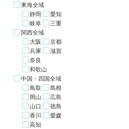
東海全域
静岡
愛知
岐阜
三重
関西全域
大阪
京都
兵庫
滋賀
奈良
和歌山
中国・四国全域
鳥取
島根
岡山
広島
山口
徳島
香川
愛媛
高知