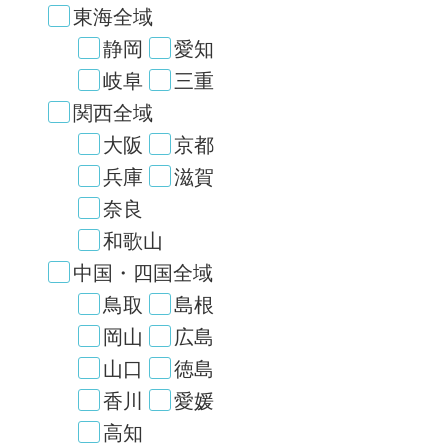
東海全域
静岡
愛知
岐阜
三重
関西全域
大阪
京都
兵庫
滋賀
奈良
和歌山
中国・四国全域
鳥取
島根
岡山
広島
山口
徳島
香川
愛媛
高知