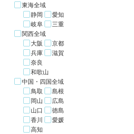
東海全域
静岡
愛知
岐阜
三重
関西全域
大阪
京都
兵庫
滋賀
奈良
和歌山
中国・四国全域
鳥取
島根
岡山
広島
山口
徳島
香川
愛媛
高知