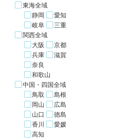
東海全域
静岡
愛知
岐阜
三重
関西全域
大阪
京都
兵庫
滋賀
奈良
和歌山
中国・四国全域
鳥取
島根
岡山
広島
山口
徳島
香川
愛媛
高知