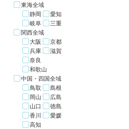
東海全域
静岡
愛知
岐阜
三重
関西全域
大阪
京都
兵庫
滋賀
奈良
和歌山
中国・四国全域
鳥取
島根
岡山
広島
山口
徳島
香川
愛媛
高知