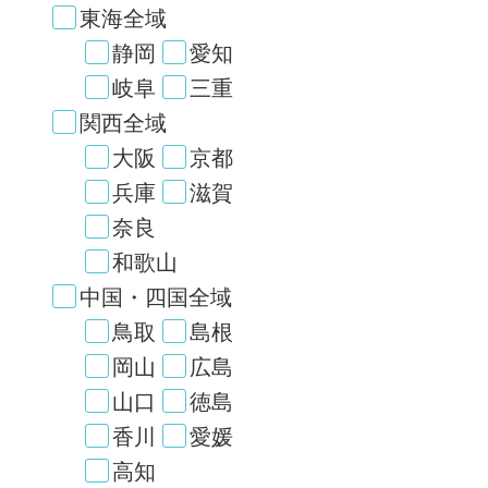
東海全域
静岡
愛知
岐阜
三重
関西全域
大阪
京都
兵庫
滋賀
奈良
和歌山
中国・四国全域
鳥取
島根
岡山
広島
山口
徳島
香川
愛媛
高知