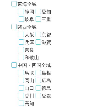
東海全域
静岡
愛知
岐阜
三重
関西全域
大阪
京都
兵庫
滋賀
奈良
和歌山
中国・四国全域
鳥取
島根
岡山
広島
山口
徳島
香川
愛媛
高知