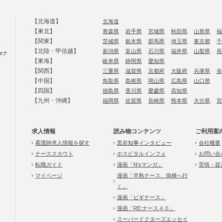
【北海道】
北海道
【東北】
青森県
岩手県
宮城県
秋田県
山形県
福
【関東】
茨城県
栃木県
群馬県
埼玉県
東京都
千
【北陸・甲信越】
新潟県
富山県
石川県
福井県
山梨県
長
eナ
【東海】
岐阜県
静岡県
愛知県
【関西】
三重県
滋賀県
京都府
大阪府
兵庫県
奈
【中国】
鳥取県
島根県
岡山県
広島県
山口県
【四国】
徳島県
香川県
愛媛県
高知県
【九州・沖縄】
福岡県
佐賀県
長崎県
熊本県
大分県
宮
求人情報
読み物コンテンツ
ご利用案
看護師求人情報を探す
黒岩知事インタビュー
会社概要
ナーススカウト
ホスピタルインフォ
お問い合
転職ガイド
漫画「N'sマンガ」
苦情・提
マイページ
漫画「半熟ナース、病棟へ行
く」
漫画「ビギナース」
漫画「RE:ナース４０」
スーパードクターズエッセイ