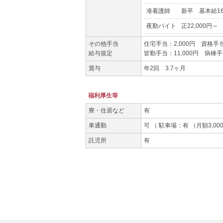
准看護師
新卒 基本給165
夜勤バイト
正22,000円～
その他手当
住宅手当：2,000円 資格手当：
給与規定
皆勤手当：11,000円 病棟手
賞与
年2回 3.7ヶ月
福利厚生等
寮・住居など
有
車通勤
可 （ 駐車場：有 （月額3,00
託児所
有