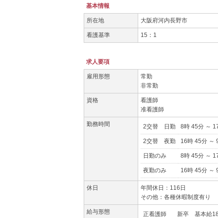
基本情報
所在地
大阪府河内長野市
看護基準
15：1
求人要項
雇用形態
常勤
非常勤
資格
看護師
准看護師
勤務時間
2交替 日勤
8時 45分 ～ 1
2交替 夜勤
16時 45分 ～ 
日勤のみ
8時 45分 ～ 1
夜勤のみ
16時 45分 ～ 
休日
年間休日：116日
その他：各種休暇制度有り
給与形態
正看護師
新卒 基本給185