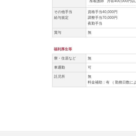
准看護師
月収400,000円
その他手当
資格手当40,000円
給与規定
調整手当70,000円
夜勤手当
賞与
無
福利厚生等
寮・住居など
無
車通勤
可
託児所
無
料金補助：有 （ 勤務日数に