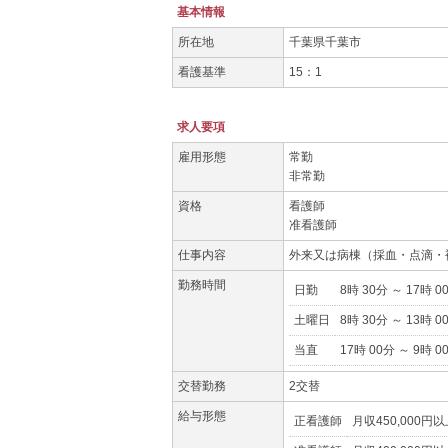
基本情報
所在地
千葉県千葉市
看護基準
15：1
求人要項
雇用形態
常勤
非常勤
資格
看護師
准看護師
仕事内容
外来又は病棟（採血・点滴・
勤務時間
日勤
8時 30分 ～ 17時 0
土曜日
8時 30分 ～ 13時 0
当直
17時 00分 ～ 9時 0
交替勤務
2交替
給与形態
正看護師
月収450,000