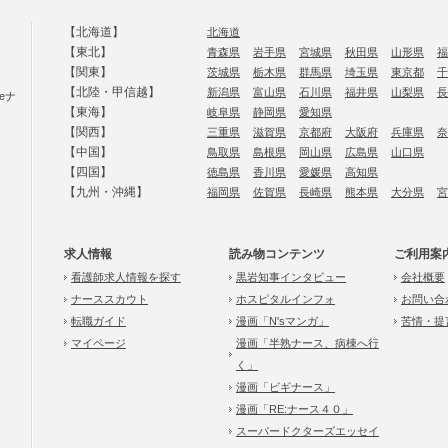
【北海道】
北海道
【東北】
青森県
岩手県
宮城県
秋田県
山形県
福
【関東】
茨城県
栃木県
群馬県
埼玉県
東京都
千
【北陸・甲信越】
新潟県
富山県
石川県
福井県
山梨県
長
eナ
【東海】
岐阜県
静岡県
愛知県
【関西】
三重県
滋賀県
京都府
大阪府
兵庫県
奈
【中国】
鳥取県
島根県
岡山県
広島県
山口県
【四国】
徳島県
香川県
愛媛県
高知県
【九州・沖縄】
福岡県
佐賀県
長崎県
熊本県
大分県
宮
求人情報
読み物コンテンツ
ご利用案
看護師求人情報を探す
黒岩知事インタビュー
会社概要
ナーススカウト
ホスピタルインフォ
お問い合
転職ガイド
漫画「N'sマンガ」
苦情・提
マイページ
漫画「半熟ナース、病棟へ行
く」
漫画「ビギナース」
漫画「RE:ナース４０」
スーパードクターズエッセイ