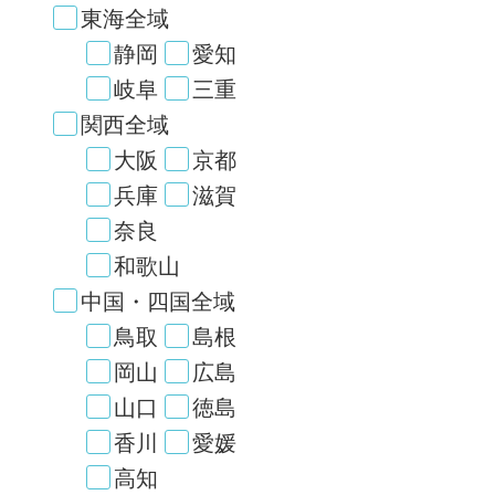
東海全域
静岡
愛知
岐阜
三重
関西全域
大阪
京都
兵庫
滋賀
奈良
和歌山
中国・四国全域
鳥取
島根
岡山
広島
山口
徳島
香川
愛媛
高知