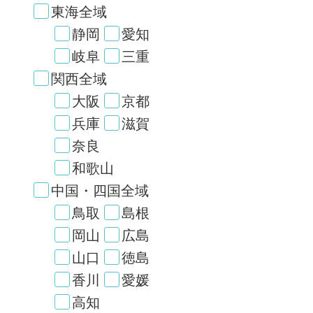
東海全域
静岡
愛知
岐阜
三重
関西全域
大阪
京都
兵庫
滋賀
奈良
和歌山
中国・四国全域
鳥取
島根
岡山
広島
山口
徳島
香川
愛媛
高知