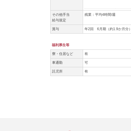
経験3年
その他手当
残業：平均4時間/週
給与規定
賞与
年2回 6月期（約1.9か月分
福利厚生等
寮・住居など
有
車通勤
可
託児所
有