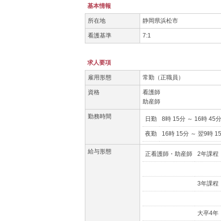
基本情報
所在地
静岡県浜松市
看護基準
7:1
求人要項
雇用形態
常勤（正職員）
資格
看護師
助産師
勤務時間
日勤
8時 15分 ～ 16時 45
夜勤
16時 15分 ～ 翌9時 1
給与形態
正看護師・助産師
2年課程 
経験3年
3年課程 
経験3年
大卒4年 