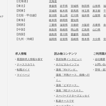
【北海道】
北海道
【東北】
青森県
岩手県
宮城県
秋田県
山形県
福
【関東】
茨城県
栃木県
群馬県
埼玉県
東京都
千
【北陸・甲信越】
新潟県
富山県
石川県
福井県
山梨県
長
eナ
【東海】
岐阜県
静岡県
愛知県
【関西】
三重県
滋賀県
京都府
大阪府
兵庫県
奈
【中国】
鳥取県
島根県
岡山県
広島県
山口県
【四国】
徳島県
香川県
愛媛県
高知県
【九州・沖縄】
福岡県
佐賀県
長崎県
熊本県
大分県
宮
求人情報
読み物コンテンツ
ご利用案
看護師求人情報を探す
黒岩知事インタビュー
会社概要
ナーススカウト
ホスピタルインフォ
お問い合
転職ガイド
漫画「N'sマンガ」
苦情・提
マイページ
漫画「半熟ナース、病棟へ行
く」
漫画「ビギナース」
漫画「RE:ナース４０」
スーパードクターズエッセイ
私達ナースです