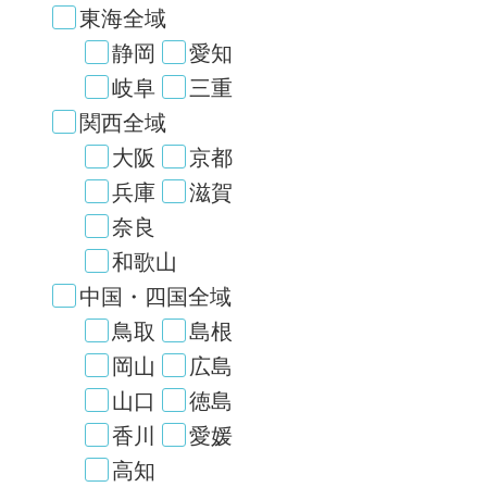
東海全域
静岡
愛知
岐阜
三重
関西全域
大阪
京都
兵庫
滋賀
奈良
和歌山
中国・四国全域
鳥取
島根
岡山
広島
山口
徳島
香川
愛媛
高知