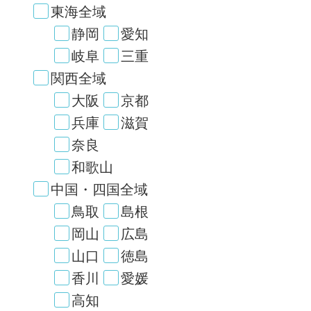
東海全域
静岡
愛知
岐阜
三重
関西全域
大阪
京都
兵庫
滋賀
奈良
和歌山
中国・四国全域
鳥取
島根
岡山
広島
山口
徳島
香川
愛媛
高知