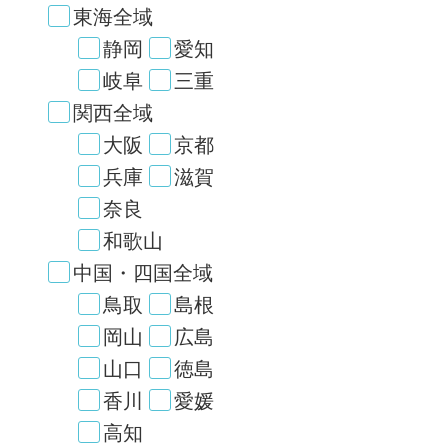
東海全域
静岡
愛知
岐阜
三重
関西全域
大阪
京都
兵庫
滋賀
奈良
和歌山
中国・四国全域
鳥取
島根
岡山
広島
山口
徳島
香川
愛媛
高知