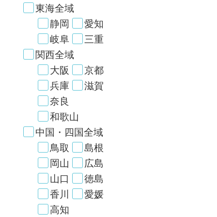
東海全域
静岡
愛知
岐阜
三重
関西全域
大阪
京都
兵庫
滋賀
奈良
和歌山
中国・四国全域
鳥取
島根
岡山
広島
山口
徳島
香川
愛媛
高知