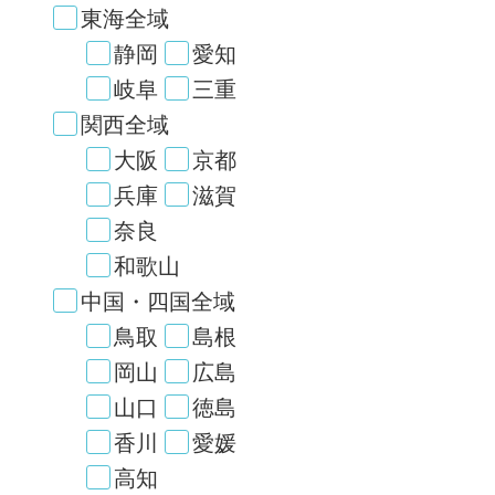
東海全域
静岡
愛知
岐阜
三重
関西全域
大阪
京都
兵庫
滋賀
奈良
和歌山
中国・四国全域
鳥取
島根
岡山
広島
山口
徳島
香川
愛媛
高知